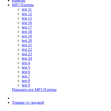
Камеры
MP3 Плееры
test 11
test 12
test 15
test 16
test 17
test 18
test 19
test 20
test 21
test 22
test 23
test 24
test 4
test 5
test 6
test 7
test 8
test 9
Показать все MP3 Плееры
Товары со скидкой