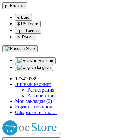
р.
Валюта
€ Euro
$ US Dollar
грн. Гривна
р. Рубль
Язык
Russian
English
123456789
Личный кабинет
Регистрация
Авторизация
Мои закладки (0)
Корзина покупок
Оформление заказа