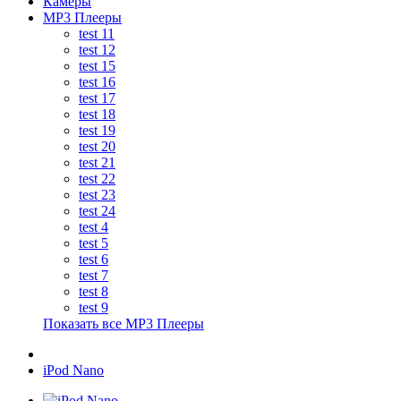
Камеры
MP3 Плееры
test 11
test 12
test 15
test 16
test 17
test 18
test 19
test 20
test 21
test 22
test 23
test 24
test 4
test 5
test 6
test 7
test 8
test 9
Показать все MP3 Плееры
iPod Nano