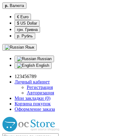
р.
Валюта
€ Euro
$ US Dollar
грн. Гривна
р. Рубль
Язык
Russian
English
123456789
Личный кабинет
Регистрация
Авторизация
Мои закладки (0)
Корзина покупок
Оформление заказа