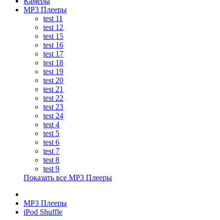
Камеры
MP3 Плееры
test 11
test 12
test 15
test 16
test 17
test 18
test 19
test 20
test 21
test 22
test 23
test 24
test 4
test 5
test 6
test 7
test 8
test 9
Показать все MP3 Плееры
MP3 Плееры
iPod Shuffle